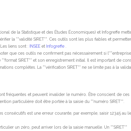
National de la Statistique et des Études Économiques) et Infogreffe mett
rifier la **validité SIRET**. Ces outils sont les plus fiables et permette
 Les liens sont :
INSEE
et
Infogreffe
.
noter que ces outils ne confirment pas nécessairement si l’**entreprise
e **format SIRET** et son enregistrement initial. Il est important de con
mations complètes. La **vérification SIRET** ne se limite pas à la valid
 sont fréquentes et peuvent invalider le numéro. Être conscient de ces
tention particulière doit être portée à la saisie du **numéro SIRET**.
fres consécutifs est une erreur courante, par exemple, saisir 12345 au l
ticulier un zéro, peut arriver lors de la saisie manuelle. Un **SIRET**