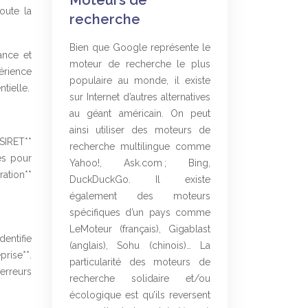
Moteurs de
toute la
recherche
Bien que Google représente le
ance et
moteur de recherche le plus
périence
populaire au monde, il existe
tielle.
sur Internet d’autres alternatives
au géant américain. On peut
ainsi utiliser des moteurs de
 SIRET**
recherche multilingue comme
es pour
Yahoo!, Ask.com ; Bing,
ation**
DuckDuckGo. Il existe
également des moteurs
spécifiques d’un pays comme
LeMoteur (français), Gigablast
dentifie
(anglais), Sohu (chinois)… La
rise**.
particularité des moteurs de
erreurs
recherche solidaire et/ou
écologique est qu’ils reversent