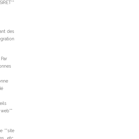
 SIRET**
yant des
égration
 Par
sonnes
bonne
dé
eils
e web**
 **site
s, etc.