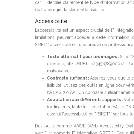
car il identifie clairement le type d’information af
doit privilégier la clarté et la lisibilité.
Accessibilité
L’accessibilité est un aspect crucial de l’**intégra
limitations, peuvent accéder à cette information, c
SIRET** accessible est une preuve de professionna
Texte alternatif pour les images :
Si le *
exemple, `alt= »SIRET : 12345678900012″`. Un t
malvoyantes.
Contraste suffisant :
Assurez-vous que le co
lisibilité. Utilisez des outils en ligne pour v
(WCAG 2.0 AA). Un contraste suffisant améliore 
Adaptation aux différents supports :
Votre
(ordinateurs, tablettes, smartphones). Le **SIR
garantit l’accessibilité du **SIRET** sur tous le
Des outils comme WAVE (Web Accessibility Evaluati
web**, y compris l’**intégration SIRET**. Ces out