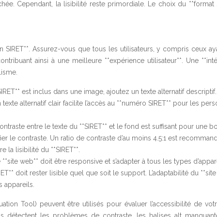
fichée. Cependant, la lisibilité reste primordiale. Le choix du **format
tion SIRET**. Assurez-vous que tous les utilisateurs, y compris ceux a
ontribuant ainsi à une meilleure **expérience utilisateur**. Une **int
lisme.
*SIRET** est inclus dans une image, ajoutez un texte alternatif descriptif.
exte alternatif clair facilite l’accès au **numéro SIRET** pour les per
ntraste entre le texte du **SIRET** et le fond est suffisant pour une 
érifier le contraste. Un ratio de contraste d’au moins 4.5:1 est recomman
la lisibilité du **SIRET**.
 **site web** doit être responsive et s’adapter à tous les types d’appar
ET** doit rester lisible quel que soit le support. L’adaptabilité du **sit
s appareils.
on Tool) peuvent être utilisés pour évaluer l’accessibilité de votre
ils détectent les problèmes de contraste, les balises alt manquante