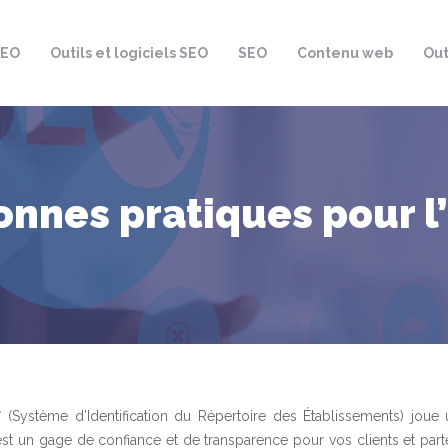
SEO
Outils et logiciels SEO
SEO
Contenu web
Out
onnes pratiques pour l’
* (Système d’Identification du Répertoire des Établissements) joue 
’est un gage de confiance et de transparence pour vos clients et part