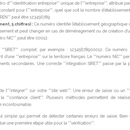
éro d’**identification entreprise** unique de l’**entreprise**, attribué pa
constant pour l’**entreprise**, quel que soit le nombre d’établissemen
IREN** peut être 123456789.
t, 5 chiffres) :
Ce numéro identifie l’établissement géographique 
’établissement et peut changer en cas de déménagement ou de création d’
éro NIC** peut être 00012.
 **SIRET** complet, par exemple : 12345678900012. Ce numéro
 d’une **entreprise** sur le territoire français. Le **numéro NIC** p
ments secondaires. Une correcte **intégration SIRET** passe par la p
t de l’**intégrer** sur votre **site web**. Une erreur de saisie ou un *
la **confiance client**. Plusieurs méthodes permettent de réalise
ape incontournable.
l simple qui permet de détecter certaines erreurs de saisie. Bien q
itue une première étape utile pour la **vérification**.