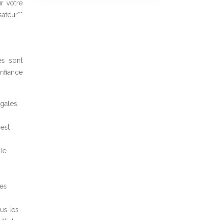
r votre
sateur**
es sont
nfiance
égales,
 est
 le
res
us les