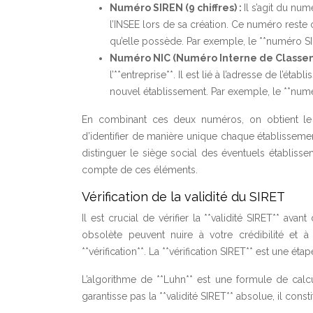
Numéro SIREN (9 chiffres) :
Il s’agit du num
l’INSEE lors de sa création. Ce numéro reste 
qu’elle possède. Par exemple, le **numéro S
Numéro NIC (Numéro Interne de Classemen
l’**entreprise**. Il est lié à l’adresse de l
nouvel établissement. Par exemple, le **num
En combinant ces deux numéros, on obtient le
d’identifier de manière unique chaque établissement
distinguer le siège social des éventuels établisse
compte de ces éléments.
Vérification de la validité du SIRET
Il est crucial de vérifier la **validité SIRET** avan
obsolète peuvent nuire à votre crédibilité et à 
**vérification**. La **vérification SIRET** est une ét
L’algorithme de **Luhn** est une formule de calcu
garantisse pas la **validité SIRET** absolue, il const