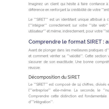
Imaginez un client qui hésite à faire confiance à v
différence en renforçant la crédibilité de votre **en
Le **SIRET** est un identifiant unique attribué 
l’**intégrer** correctement sur votre **site web**
utilisateur** et même, indirectement, pour votre **r
Comprendre le format SIRET : a
Avant de plonger dans les meilleures pratiques d’**
et comment vérifier sa **validité**. Cette secti
s’assurer de son exactitude. Une bonne compréhe
réussie.
Décomposition du SIRET
Le **SIRET** est composé de 14 chiffres, divisés e
l’**entreprise** elle-même. La seconde, le **num
Comprendre cette distinction est fondamentale. 
d’**intégration**.