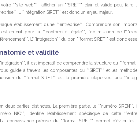
otre **site web** : afficher un **SIRET** clair et valide peut faire 
treprise**. L’**intégration SIRET** est donc un enjeu majeur.
à chaque établissement d’une **entreprise**. Comprendre son import
 est crucial pour la **conformité légale**, l’optimisation de l’**ex
éférencement**. L’**intégration** du bon **format SIRET** est donc essen
natomie et validité
intégration**, il est impératif de comprendre la structure du **format
on vous guide à travers les composantes du **SIRET** et les méthod
nsion du **format SIRET** est la première étape vers une **intégr
n deux parties distinctes. La première partie, le **numéro SIREN**, i
éro NIC**, identifie l’établissement spécifique de cette **entrep
La connaissance précise du **format SIRET** permet d’éviter les 