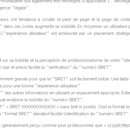
unautaire doit également être renseigné, si applicable. L’ **affichag
gence **légale** .
ateurs ont tendance à scruter le pied de page et la page de conta
T** dans ces zones augmente sa visibilité. En moyenne, un utilisateur
L’**expérience utilisateur** est améliorée par un placement stratég
sur sa lisibilité et la perception de professionnalisme de votre **sit
clair et précis facilite la **vérification** du **numéro SIRET**.
samment grande pour que le **SIRET** soit facilement lisible. Une taille
 pour une bonne **expérience utilisateur**.
** des autres informations en utilisant un espacement approprié. Évite
at améliore la lisibilité du **numéro SIRET**.
T** « SIRET XXXXXXXXXXXXX » (sans tiret ni points). C’est le format le
 **format SIRET** standard facilite l’identification du **numéro SIRET**.
st généralement perçu comme plus professionnel que « 123456789