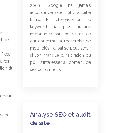
2009, Google n’a jamais
accordé de valeur SEO à cette
balise. En référencement, le
keyword n’a plus aucune
ent à
importance par contre, en ce
nt de
qui concerne la recherche de
mots-clés, la balise peut servir
** est
si l’on manque d’inspiration ou
sulter
pour s’intéresser au contenu de
ation du
ses concurrents.
 erreurs
Analyse SEO et audit
ieu de
de site