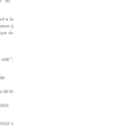
e** du
ct à la
 passe 3
ique du
e web**,
 de
z de le
 plus
00012 »