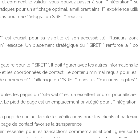
et comment le valider, vous pouvez passer à son **intégration** su
ratiques pour un affichage optimal, améliorant ainsi l’**expérience utili
ons pour une **intégration SIRET** réussie.
 est crucial pour sa visibilité et son accessibilité. Plusieurs zon
n** efficace. Un placement stratégique du **SIRET** renforce la **co
atoire pour le **SIRET**. Il doit figurer avec les autres informations l
sse et les coordonnées de contact. Le contenu minimal requis pour les
 de commerce**. L’affichage du **SIRET** dans les **mentions légales**
outes les pages du **site web** est un excellent endroit pour afficher
e. Le pied de page est un emplacement privilégié pour l’**intégration
 la page de contact facilite les vérifications pour les clients et partenai
la page de contact favorise la transparence.
ent essentiel pour les transactions commerciales et doit figurer sur to