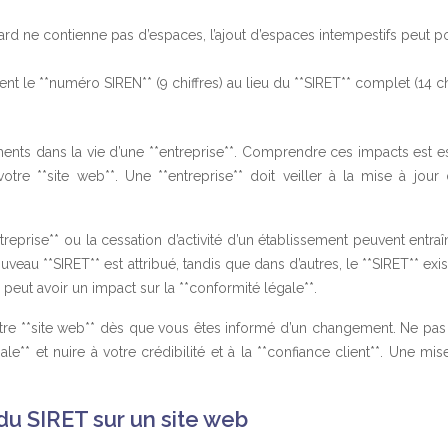
ard ne contienne pas d’espaces, l’ajout d’espaces intempestifs peut p
nt le **numéro SIREN** (9 chiffres) au lieu du **SIRET** complet (14 chi
ements dans la vie d’une **entreprise**. Comprendre ces impacts est e
votre **site web**. Une **entreprise** doit veiller à la mise à jour
prise** ou la cessation d’activité d’un établissement peuvent entraî
veau **SIRET** est attribué, tandis que dans d’autres, le **SIRET** exis
peut avoir un impact sur la **conformité légale**.
votre **site web** dès que vous êtes informé d’un changement. Ne pas 
** et nuire à votre crédibilité et à la **confiance client**. Une mis
du SIRET sur un site web