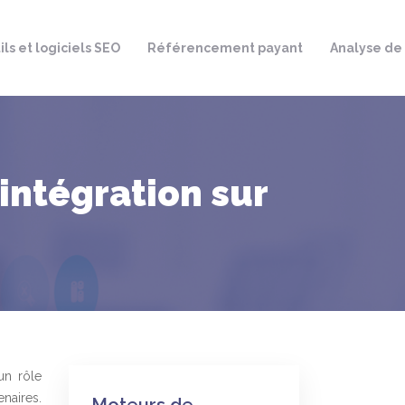
ils et logiciels SEO
Référencement payant
Analyse de
intégration sur
un rôle
enaires.