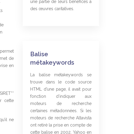
une partie de leurs bénéfices à
r
des œuvres caritatives.
ts
de
un
 permet
Balise
ermet de
métakeywords
rise en
La balise métakeywords se
trouve dans le code source
HTML d’une page, il avait pour
*SIRET**
fonction d’indiquer aux
r cette
moteurs de recherche
certaines métadonnées. Si les
moteurs de recherche Altavista
u’il ne
ont retiré la prise en compte de
cette balise en 2002, Yahoo en