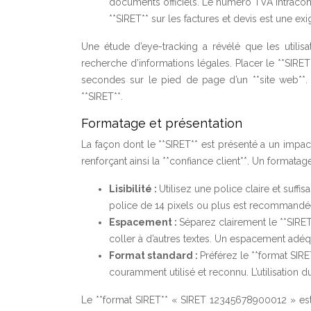
documents officiels. Le numéro TVA intracomm
**SIRET** sur les factures et devis est une exi
Une étude d’eye-tracking a révélé que les utilis
recherche d’informations légales. Placer le **SIRE
secondes sur le pied de page d’un **site web**. 
**SIRET**.
Formatage et présentation
La façon dont le **SIRET** est présenté a un impact 
renforçant ainsi la **confiance client**. Un formatage 
Lisibilité :
Utilisez une police claire et suffi
police de 14 pixels ou plus est recommandée
Espacement :
Séparez clairement le **SIRET
coller à d’autres textes. Un espacement adéqu
Format standard :
Préférez le **format SIRE
couramment utilisé et reconnu. L’utilisation du
Le **format SIRET** « SIRET 12345678900012 » e