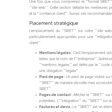
Une fois que vous comprenez le **format SIRET** 
**site web**. Cette section détaille les meilleures p
et la **confiance client**. Suivez ces recommandati
Placement stratégique
L’emplacement du **SIRET** sur votre **site web**
particulièrement appropriées pour une **intégratio
client**.
Mentions légales :
C’est l’emplacement oblig
telles que le nom de l’**entreprise**, l’adre
**mentions légales** est défini par le **code
une obligation **légale**.
Pied de page :
Un pied de page visible sur t
**SIRET** de manière discrète mais accessibl
SIRET**.
Pages de contact :
Afficher le **SIRET** sur
potentiels. L’**intégration** du **SIRET** sur 
Factures et devis :
Le **SIRET** est un élém